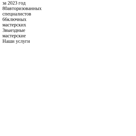
за 2023 год
80
авторизованных
специалистов
66
ключных
мастерских
3
выездные
мастерские
Наши
услуги